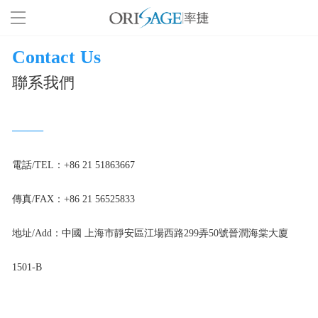
Contact Us
首頁
聯系我們
咨詢業務
——
會展業務
電話/TEL：+86 21 51863667

率捷洞察
傳真/FAX：+86 21 56525833

可持續發展
地址/Add：中國 上海市靜安區江場西路299弄50號晉潤海棠大廈
數字化
1501-B 
全球化